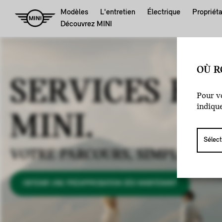
Modèles
L'entretien
Électrique
Propriéta
Découvrez MINI
OÙ R
SERVICES FI
Pour vo
indiqu
MINI.
VOTRE PARCOURS, SIMPLIFIÉ.
OBTENIR UNE PRÉAPPROBATION DÈS MAINTENANT