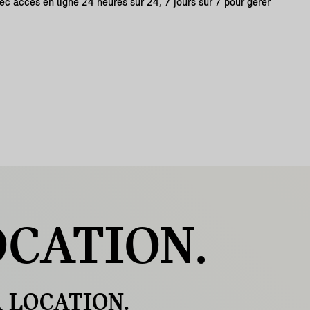
 accès en ligne 24 heures sur 24, 7 jours sur 7 pour gérer
CATION.
A LOCATION.